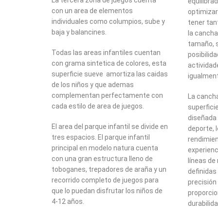
La tercera zona de juegos cuenta
equilibra
con un area de elementos
optimizar 
individuales como columpios, sube y
tener tan
baja y balancines.
la cancha
tamaño, s
Todas las areas infantiles cuentan
posibilid
con grama sintetica de colores, esta
actividad
superficie sueve amortiza las caidas
igualmen
de los niños y que ademas
complementan perfectamente con
La cancha
cada estilo de area de juegos.
superfici
diseñada
El area del parque infantil se divide en
deporte, 
tres espacios. El parque infantil
rendimien
principal en modelo natura cuenta
experienc
con una gran estructura lleno de
líneas d
toboganes, trepadores de araña y un
definidas
recorrido completo de juegos para
precisión 
que lo puedan disfrutar los niños de
proporcio
4-12 años.
durabilida