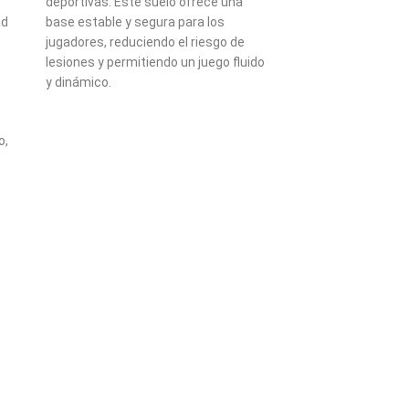
deportivas. Este suelo ofrece una
ad
base estable y segura para los
jugadores, reduciendo el riesgo de
lesiones y permitiendo un juego fluido
y dinámico.
o,