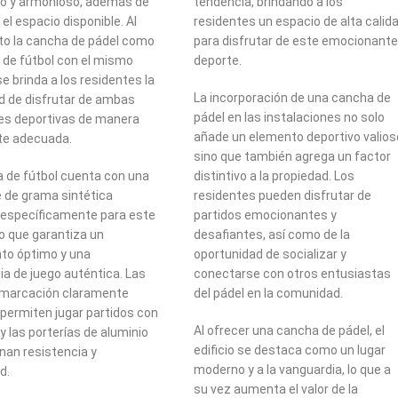
do y armonioso, además de
tendencia, brindando a los
el espacio disponible. Al
residentes un espacio de alta calid
to la cancha de pádel como
para disfrutar de este emocionante
 de fútbol con el mismo
deporte.
e brinda a los residentes la
La incorporación de una cancha de
ad de disfrutar de ambas
pádel en las instalaciones no solo
es deportivas de manera
añade un elemento deportivo valios
te adecuada.
sino que también agrega un factor
 de fútbol cuenta con una
distintivo a la propiedad. Los
e de grama sintética
residentes pueden disfrutar de
 específicamente para este
partidos emocionantes y
lo que garantiza un
desafiantes, así como de la
to óptimo y una
oportunidad de socializar y
ia de juego auténtica. Las
conectarse con otros entusiastas
e marcación claramente
del pádel en la comunidad.
 permiten jugar partidos con
Al ofrecer una cancha de pádel, el
y las porterías de aluminio
edificio se destaca como un lugar
nan resistencia y
moderno y a la vanguardia, lo que a
d.
su vez aumenta el valor de la