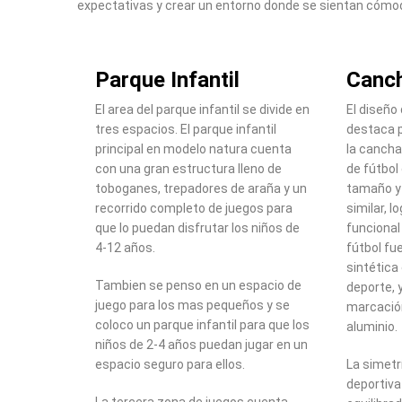
expectativas y crear un entorno donde se sientan cómod
Parque Infantil
Canch
El area del parque infantil se divide en
El diseño
tres espacios. El parque infantil
destaca p
principal en modelo natura cuenta
la cancha
con una gran estructura lleno de
de fútbo
toboganes, trepadores de araña y un
tamaño y
recorrido completo de juegos para
similar, 
que lo puedan disfrutar los niños de
funcional
4-12 años.
fútbol fu
sintética
Tambien se penso en un espacio de
deporte, 
juego para los mas pequeños y se
marcación
coloco un parque infantil para que los
aluminio.
niños de 2-4 años puedan jugar en un
espacio seguro para ellos.
La simetr
deportiva