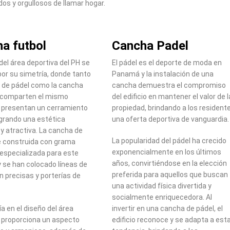
os y orgullosos de llamar hogar.
a futbol
Cancha Padel
 del área deportiva del PH se
El pádel es el deporte de moda en
or su simetría, donde tanto
Panamá y la instalación de una
 de pádel como la cancha
cancha demuestra el compromiso
l comparten el mismo
del edificio en mantener el valor de l
 presentan un cerramiento
propiedad, brindando a los resident
logrando una estética
una oferta deportiva de vanguardia.
 y atractiva. La cancha de
La popularidad del pádel ha crecido
e construida con grama
exponencialmente en los últimos
 especializada para este
años, convirtiéndose en la elección
y se han colocado líneas de
preferida para aquellos que buscan
 precisas y porterías de
una actividad física divertida y
socialmente enriquecedora. Al
ía en el diseño del área
invertir en una cancha de pádel, el
 proporciona un aspecto
edificio reconoce y se adapta a est