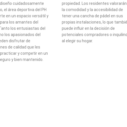
 diseño cuidadosamente
propiedad. Los residentes valorarán
o, el área deportiva del PH
la comodidad y la accesibilidad de
rte en un espacio versátil y
tener una cancha de pádel en sus
 para los amantes del
propias instalaciones, lo que tambi
Tanto los entusiastas del
puede influir en la decisión de
o los apasionados del
potenciales compradores o inquilin
eden disfrutar de
al elegir su hogar.
ones de calidad que les
practicar y competir en un
eguro y bien mantenido.