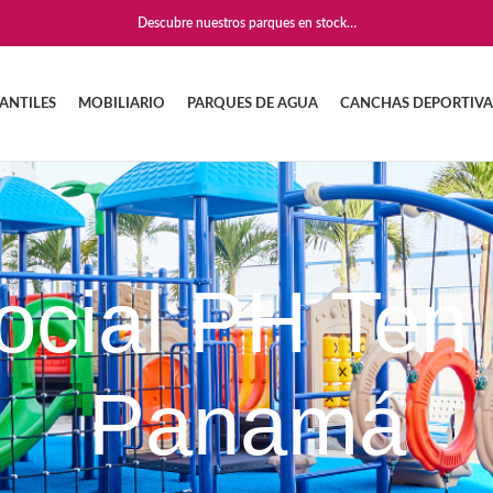
Descubre nuestros parques en stock…
ANTILES
MOBILIARIO
PARQUES DE AGUA
CANCHAS DEPORTIVA
ocial PH Ten 
Panamá