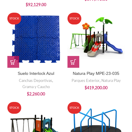
$
92,129.00
STOCK
STOCK
Suelo Interlock Azul
Natura Play MPE-23-035
Canchas Deportivas
,
Parques Exterior
,
Natura Play
Grama y Caucho
$
419,200.00
$
2,260.00
STOCK
STOCK