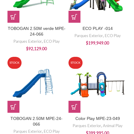
TOBOGAN 2.50M verde MPE-
ECO PLAY -014
24-066
Parques Exterior
,
ECO Play
Parques Exterior
,
ECO Play
$
199,949.00
$
92,129.00
STOCK
STOCK
TOBOGAN 2.50M MPE-24-
Color Play MPE-23-049
066
Parques Exterior
,
Animal Play
Parques Exterior
,
ECO Play
$
399,995.00