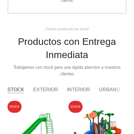
cliente.
¿Tienen productos en stock?
Productos con Entrega
Inmediata
Trabajamos con stock para una rápida atencion a nuestros
clientes
STOCK
EXTERIOR
INTERIOR
URBANO
P
STOCK
STOCK