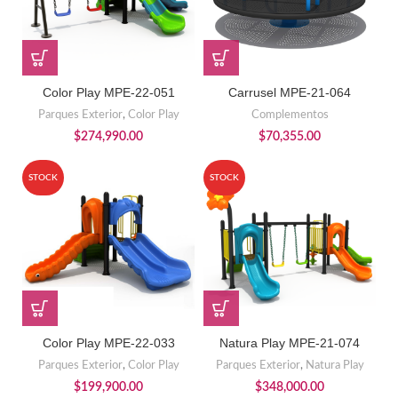
Color Play MPE-22-051
Carrusel MPE-21-064
Parques Exterior
,
Color Play
Complementos
$
274,990.00
$
70,355.00
STOCK
STOCK
Color Play MPE-22-033
Natura Play MPE-21-074
Parques Exterior
,
Color Play
Parques Exterior
,
Natura Play
$
199,900.00
$
348,000.00