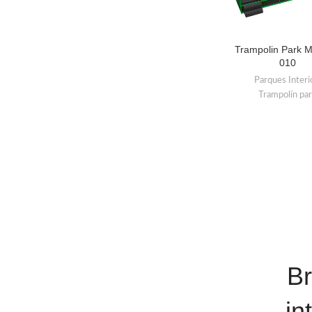
Trampolin Park M
LEER MÁS
010
Parques Interi
Trampolín pa
Br
in