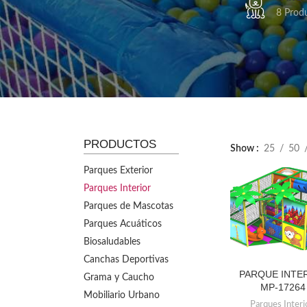
8 Prod
PRODUCTOS
Show
25
50
Parques Exterior
Parques Interior
Parques de Mascotas
Parques Acuáticos
Biosaludables
Canchas Deportivas
PARQUE INTE
LEER MÁS
Grama y Caucho
MP-17264
Mobiliario Urbano
Parques Interi