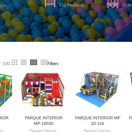
ucts
133 Products
35 Pr
100
Filters
RIOR
PARQUE INTERIOR
PARQUE INTERIOR MP
P
LEER MÁS
LEER MÁS
MP-18030
20-156
or
,
Parques Interior
,
Parques Interior
,