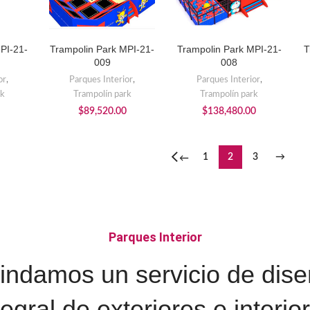
PI-21-
Trampolin Park MPI-21-
Trampolin Park MPI-21-
T
AÑADIR AL CARRITO
AÑADIR AL CARRITO
009
008
or
,
Parques Interior
,
Parques Interior
,
rk
Trampolín park
Trampolín park
$
89,520.00
$
138,480.00
1
2
3
→
←
Parques Interior
indamos un servicio de dis
tegral de exteriores e interio