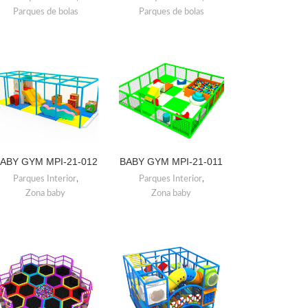
Parques de bolas
Parques de bolas
ABY GYM MPI-21-012
BABY GYM MPI-21-011
LEER MÁS
LEER MÁS
Parques Interior
,
Parques Interior
,
Zona baby
Zona baby