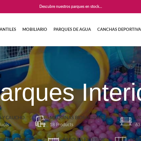
Descubre nuestros parques en stock…
ANTILES
MOBILIARIO
PARQUES DE AGUA
CANCHAS DEPORTIVA
arques Interi
 Y CAUCHO
MÁQUINAS BIOSALUDABLES
MO
ducts
18 Products
63
ES DE MASCOTAS
PARQUES EXTERIOR
PARQ