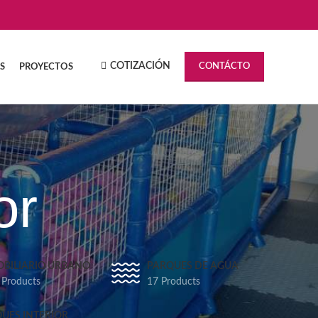
COTIZACIÓN
CONTÁCTO
S
PROYECTOS
or
BILIARIO URBANO
PARQUES DE AGUA
 Products
17 Products
UES INTERIOR