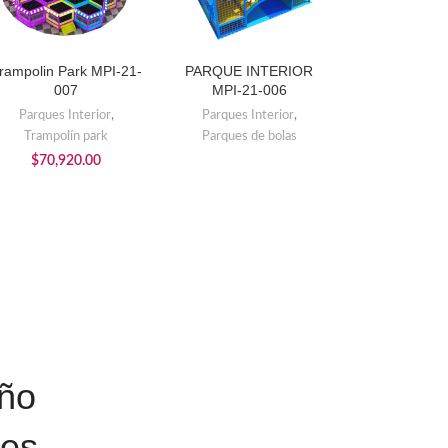
rampolin Park MPI-21-
PARQUE INTERIOR
AÑADIR AL CARRITO
LEER MÁS
007
MPI-21-006
Parques Interior
,
Parques Interior
,
Trampolín park
Parques de bolas
$
70,920.00
eño
res