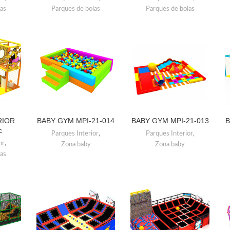
las
Parques de bolas
Parques de bolas
RIOR
BABY GYM MPI-21-014
BABY GYM MPI-21-013
B
LEER MÁS
LEER MÁS
c
Parques Interior
,
Parques Interior
,
or
,
Zona baby
Zona baby
las