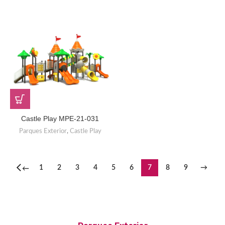
Castle Play MPE-21-031
Parques Exterior
,
Castle Play
1
2
3
4
5
6
7
8
9
→
←